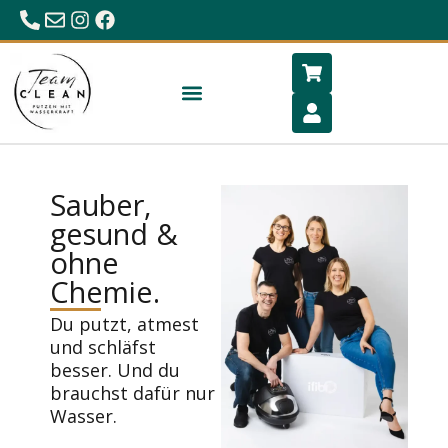
0680/23 86 984
office@hygiene-schlafen.com
Sauber,
gesund &
ohne
Chemie.
Du putzt, atmest
und schläfst
besser. Und du
brauchst dafür nur
Wasser.