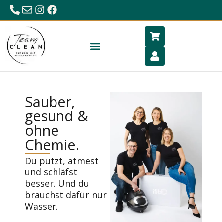
0680/23 86 984
office@hygiene-schlafen.com
Sauber,
gesund &
ohne
Chemie.
Du putzt, atmest
und schläfst
besser. Und du
brauchst dafür nur
Wasser.