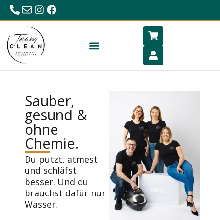
0680/23 86 984
office@hygiene-schlafen.com
Sauber,
gesund &
ohne
Chemie.
Du putzt, atmest
und schläfst
besser. Und du
brauchst dafür nur
Wasser.