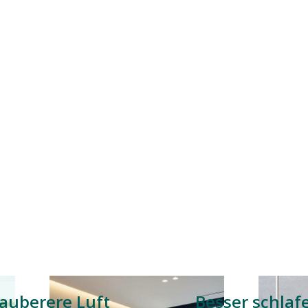
auberere Luft
Besser schlaf