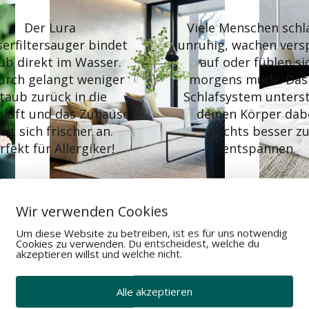
Der Lura
Viele Menschen schl
erfiltersauger bindet
unruhig, wachen vers
ub direkt im Wasser.
auf oder fühlen si
urch gelangt weniger
morgens müde. Das
taub zurück in die
Schlafsystem unters
luft und das Zuhause
deinen Körper dab
hlt sich frischer an.
nachts besser z
rfekt für Allergiker!
entspannen.
Wir verwenden Cookies
Um diese Website zu betreiben, ist es für uns notwendig
Cookies zu verwenden. Du entscheidest, welche du
akzeptieren willst und welche nicht.
tatt nur verkauft.
Alle akzeptieren