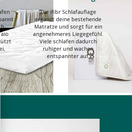
afen
Die ifibr Schlafauflage
pannt
ergänzt deine bestehende
ch
Matratze und sorgt für ein
 aio
angenehmeres Liegegefühl.
tützt
Viele schlafen dadurch
ei,
ruhiger und wachen
u
entspannter auf.