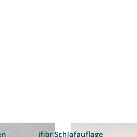
en
ifibr Schlafauflage