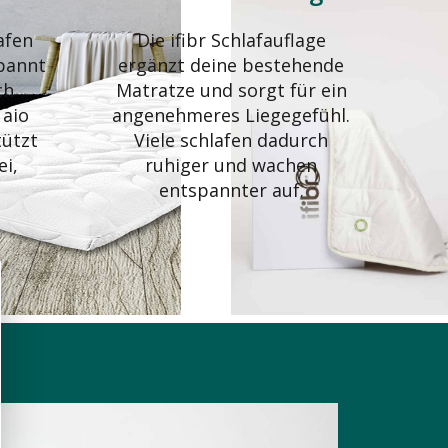
afen
Die ifibr Schlafauflage
pannt
ergänzt deine bestehende
ch
Matratze und sorgt für ein
 aio
angenehmeres Liegegefühl.
tützt
Viele schlafen dadurch
ei,
ruhiger und wachen
u
entspannter auf.