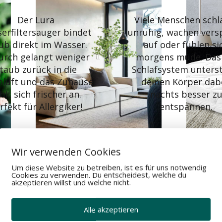
Der Lura
Viele Menschen schl
erfiltersauger bindet
unruhig, wachen vers
ub direkt im Wasser.
auf oder fühlen si
urch gelangt weniger
morgens müde. Das
taub zurück in die
Schlafsystem unters
luft und das Zuhause
deinen Körper dab
hlt sich frischer an.
nachts besser z
rfekt für Allergiker!
entspannen.
Wir verwenden Cookies
Um diese Website zu betreiben, ist es für uns notwendig
Cookies zu verwenden. Du entscheidest, welche du
akzeptieren willst und welche nicht.
tatt nur verkauft.
Alle akzeptieren