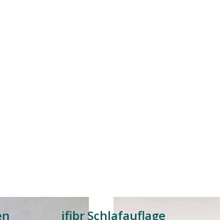
en
ifibr Schlafauflage