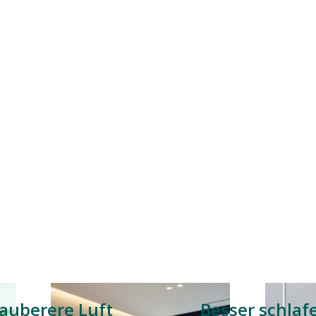
auberere Luft
Besser schlaf