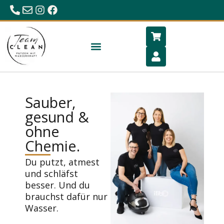
0680/23 86 984
office@hygiene-schlafen.com
Sauber,
gesund &
ohne
Chemie.
Du putzt, atmest
und schläfst
besser. Und du
brauchst dafür nur
Wasser.