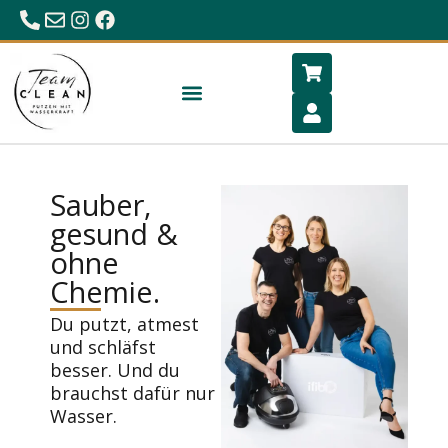
0680/23 86 984
office@hygiene-schlafen.com
Sauber,
gesund &
ohne
Chemie.
Du putzt, atmest
und schläfst
besser. Und du
brauchst dafür nur
Wasser.