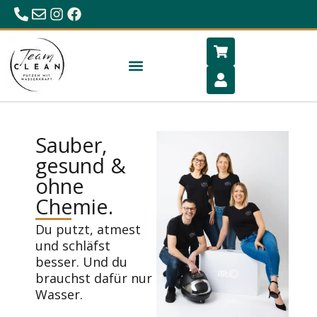
0680/23 86 984
office@hygiene-schlafen.com
Sauber,
gesund &
ohne
Chemie.
Du putzt, atmest
und schläfst
besser. Und du
brauchst dafür nur
Wasser.