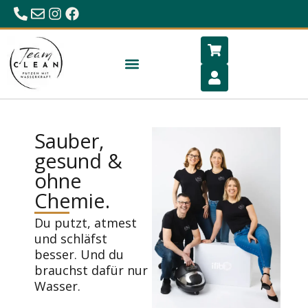
0680/23 86 984
office@hygiene-schlafen.com
Sauber,
gesund &
ohne
Chemie.
Du putzt, atmest
und schläfst
besser. Und du
brauchst dafür nur
Wasser.