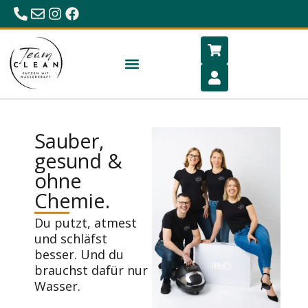
0680/23 86 984
office@hygiene-schlafen.com
Sauber,
gesund &
ohne
Chemie.
Du putzt, atmest
und schläfst
besser. Und du
brauchst dafür nur
Wasser.