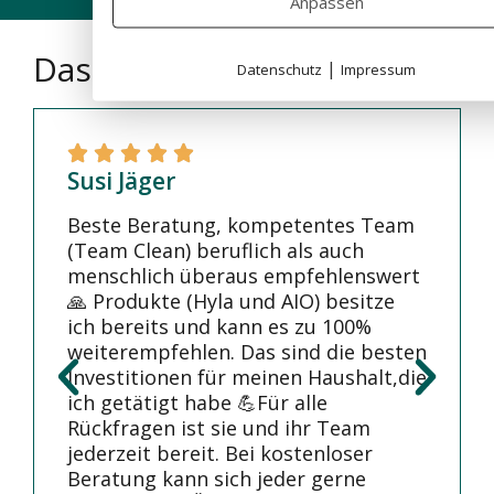
Anpassen
Das sagen unsere Kunden
|
Datenschutz
Impressum
Susi Jäger
Beste Beratung, kompetentes Team
(Team Clean) beruflich als auch
menschlich überaus empfehlenswert
🙏 Produkte (Hyla und AIO) besitze
ich bereits und kann es zu 100%
weiterempfehlen. Das sind die besten
Investitionen für meinen Haushalt,die
ich getätigt habe 💪Für alle
Rückfragen ist sie und ihr Team
jederzeit bereit. Bei kostenloser
Beratung kann sich jeder gerne