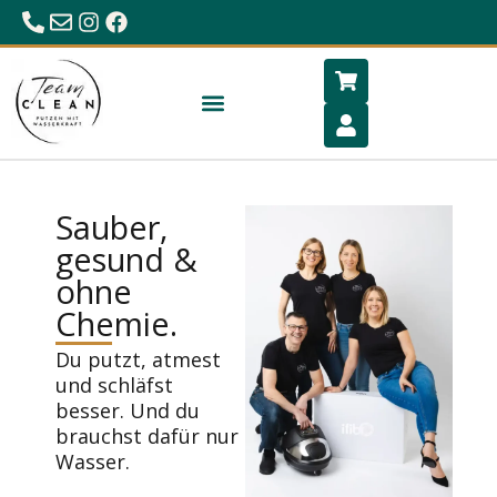
0680/23 86 984
office@hygiene-schlafen.com
Sauber,
gesund &
ohne
Chemie.
Du putzt, atmest
und schläfst
besser. Und du
brauchst dafür nur
Wasser.