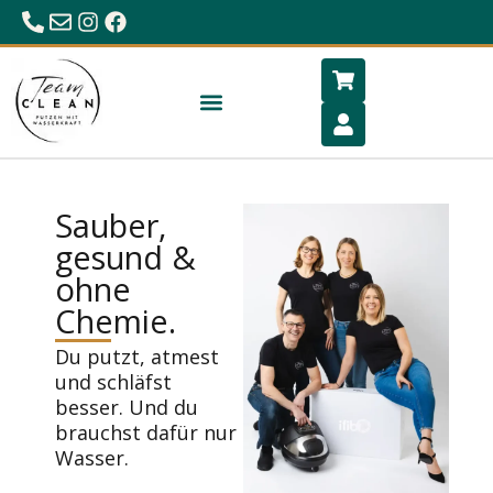
0680/23 86 984
office@hygiene-schlafen.com
Sauber,
gesund &
ohne
Chemie.
Du putzt, atmest
und schläfst
besser. Und du
brauchst dafür nur
Wasser.