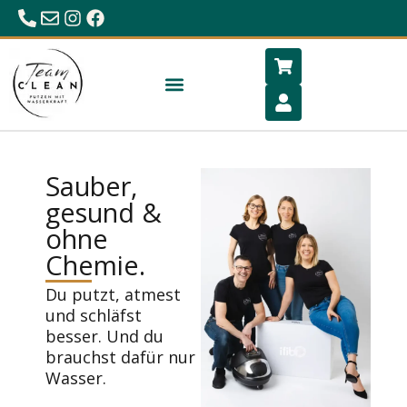
0680/23 86 984
office@hygiene-schlafen.com
Sauber,
gesund &
ohne
Chemie.
Du putzt, atmest
und schläfst
besser. Und du
brauchst dafür nur
Wasser.