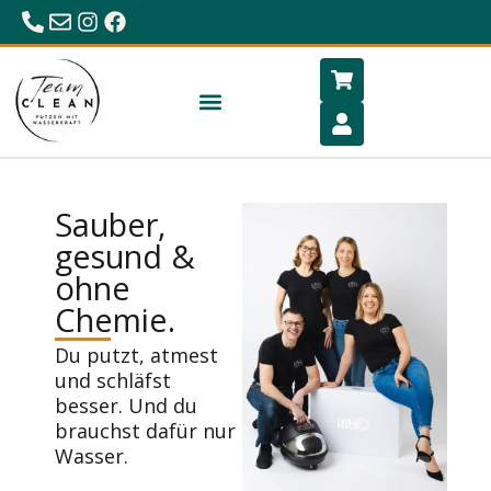
0680/23 86 984
office@hygiene-schlafen.com
Sauber,
gesund &
ohne
Chemie.
Du putzt, atmest
und schläfst
besser. Und du
brauchst dafür nur
Wasser.