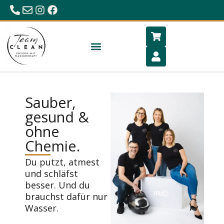
0680/23 86 984
office@hygiene-schlafen.com
Sauber,
gesund &
ohne
Chemie.
Du putzt, atmest
und schläfst
besser. Und du
brauchst dafür nur
Wasser.