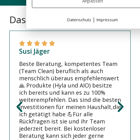
Anpassen
Das sagen unsere Kunden
|
Datenschutz
Impressum
Susi Jäger
Beste Beratung, kompetentes Team
(Team Clean) beruflich als auch
menschlich überaus empfehlenswert
🙏 Produkte (Hyla und AIO) besitze
ich bereits und kann es zu 100%
weiterempfehlen. Das sind die besten
Investitionen für meinen Haushalt,die
ich getätigt habe 💪Für alle
Rückfragen ist sie und ihr Team
jederzeit bereit. Bei kostenloser
Beratung kann sich jeder gerne