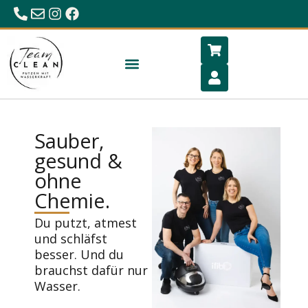
0680/23 86 984
office@hygiene-schlafen.com
Sauber,
gesund &
ohne
Chemie.
Du putzt, atmest
und schläfst
besser. Und du
brauchst dafür nur
Wasser.