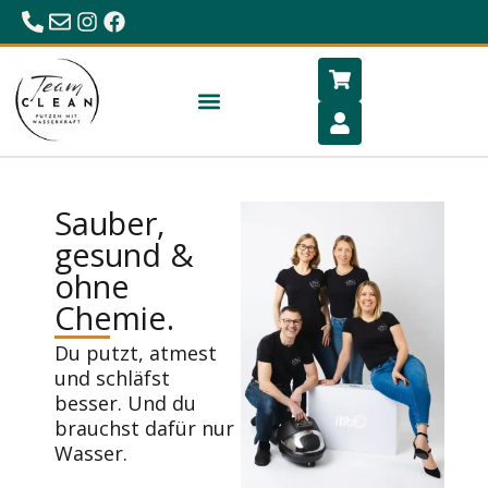
0680/23 86 984
office@hygiene-schlafen.com
Sauber,
gesund &
ohne
Chemie.
Du putzt, atmest
und schläfst
besser. Und du
brauchst dafür nur
Wasser.