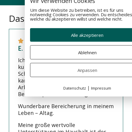
Wir verwenden Cookies
Um diese Website zu betreiben, ist es für uns
notwendig Cookies zu verwenden. Du entscheides
Das sagen unsere Kunden
welche du akzeptieren willst und welche nicht.
Alle akzeptieren
E. B.
Ablehnen
Ich bin sehr Dankbar. Schlafe seit
kurzer Zeit auf einer ifibr
Anpassen
Schlafauflage sehr gut u. mein Körper
kann sich nach einen langen
Arbeitstag in kürze entspannen
|
Datenschutz
Impressum
Belastunqsschmerzen klingen ab.
Wunderbare Bereicherung in meinem
Leben – Altag.
Meine große wertvolle
Unterstützung im Haushalt ist der