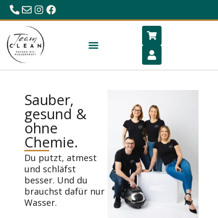
0680/23 86 984
office@hygiene-schlafen.com
Sauber,
gesund &
ohne
Chemie.
Du putzt, atmest
und schläfst
besser. Und du
brauchst dafür nur
Wasser.