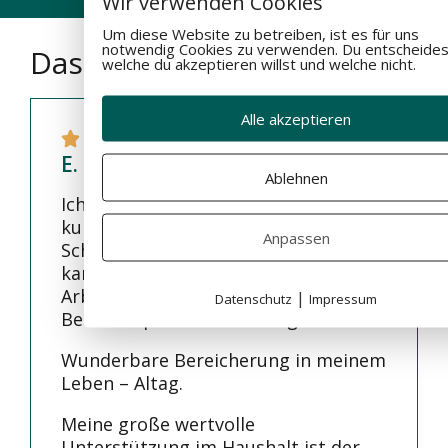
Wir verwenden Cookies
Um diese Website zu betreiben, ist es für uns
notwendig Cookies zu verwenden. Du entscheides
Das sagen unsere Kunden
welche du akzeptieren willst und welche nicht.
Alle akzeptieren
E. B.
Ablehnen
Ich bin sehr Dankbar. Schlafe seit
kurzer Zeit auf einer ifibr
Anpassen
Schlafauflage sehr gut u. mein Körper
kann sich nach einen langen
Arbeitstag in kürze entspannen
|
Datenschutz
Impressum
Belastunqsschmerzen klingen ab.
Wunderbare Bereicherung in meinem
Leben – Altag.
Meine große wertvolle
Unterstützung im Haushalt ist der