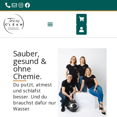
0680/23 86 984
office@hygiene-schlafen.com
Sauber,
gesund &
ohne
Chemie.
Du putzt, atmest
und schläfst
besser. Und du
brauchst dafür nur
Wasser.