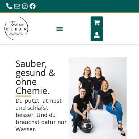
0680/23 86 984
office@hygiene-schlafen.com
Sauber,
gesund &
ohne
Chemie.
Du putzt, atmest
und schläfst
besser. Und du
brauchst dafür nur
Wasser.