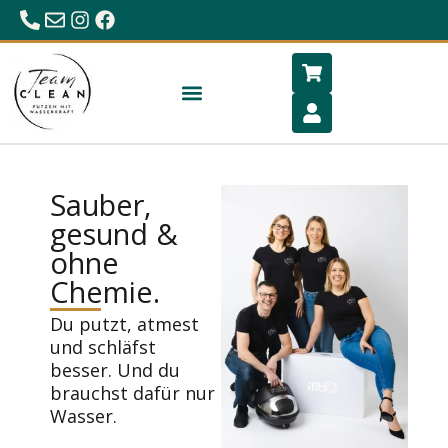
0680/23 86 984
office@hygiene-schlafen.com
Sauber,
gesund &
ohne
Chemie.
Du putzt, atmest
und schläfst
besser. Und du
brauchst dafür nur
Wasser.