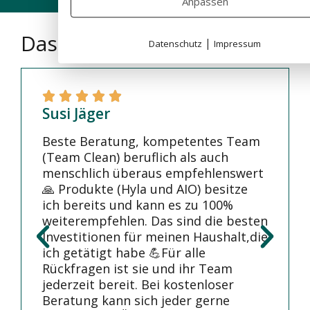
Anpassen
Das sagen unsere Kunden
|
Datenschutz
Impressum
Susi Jäger
Beste Beratung, kompetentes Team
(Team Clean) beruflich als auch
menschlich überaus empfehlenswert
🙏 Produkte (Hyla und AIO) besitze
ich bereits und kann es zu 100%
weiterempfehlen. Das sind die besten
Investitionen für meinen Haushalt,die
ich getätigt habe 💪Für alle
Rückfragen ist sie und ihr Team
jederzeit bereit. Bei kostenloser
Beratung kann sich jeder gerne